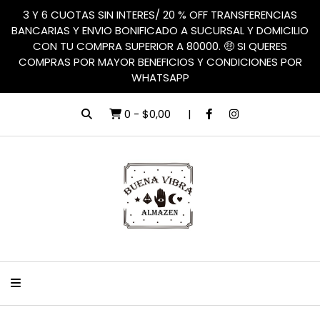
3 Y 6 CUOTAS SIN INTERES/ 20 % OFF TRANSFERENCIAS
BANCARIAS Y ENVIO BONIFICADO A SUCURSAL Y DOMICILIO
CON TU COMPRA SUPERIOR A 80000. 🤑 SI QUERES
COMPRAS POR MAYOR BENEFICIOS Y CONDICIONES POR
WHATSAPP
0
-
$0,00