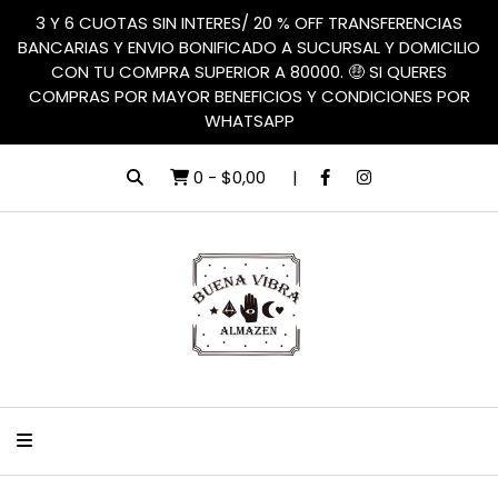
3 Y 6 CUOTAS SIN INTERES/ 20 % OFF TRANSFERENCIAS
BANCARIAS Y ENVIO BONIFICADO A SUCURSAL Y DOMICILIO
CON TU COMPRA SUPERIOR A 80000. 🤑 SI QUERES
COMPRAS POR MAYOR BENEFICIOS Y CONDICIONES POR
WHATSAPP
0
-
$0,00