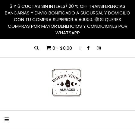
3 Y 6 CUOTAS SIN INTERES/ 20 % OFF TRANSFERENCIAS
BANCARIAS Y ENVIO BONIFICADO A SUCURSAL Y DOMICILIO
CON TU COMPRA SUPERIOR A 80000. 🤑 SI QUERES
COMPRAS POR MAYOR BENEFICIOS Y CONDICIONES POR
WHATSAPP
0
-
$0,00