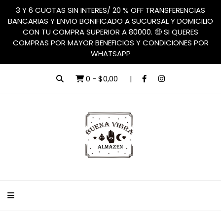
3 Y 6 CUOTAS SIN INTERES/ 20 % OFF TRANSFERENCIAS
BANCARIAS Y ENVIO BONIFICADO A SUCURSAL Y DOMICILIO
CON TU COMPRA SUPERIOR A 80000. 🤑 SI QUERES
COMPRAS POR MAYOR BENEFICIOS Y CONDICIONES POR
WHATSAPP
0
-
$0,00