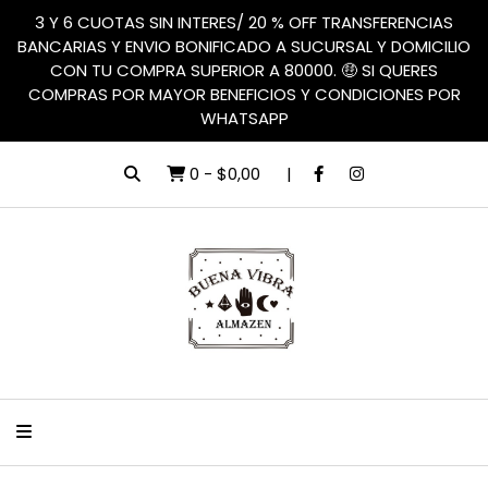
3 Y 6 CUOTAS SIN INTERES/ 20 % OFF TRANSFERENCIAS
BANCARIAS Y ENVIO BONIFICADO A SUCURSAL Y DOMICILIO
CON TU COMPRA SUPERIOR A 80000. 🤑 SI QUERES
COMPRAS POR MAYOR BENEFICIOS Y CONDICIONES POR
WHATSAPP
0
-
$0,00