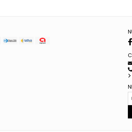
N
C
N