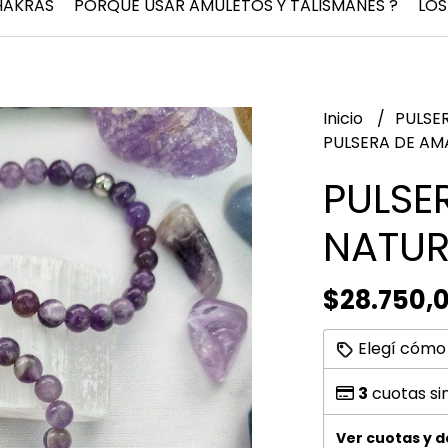
HAKRAS
PORQUÉ USAR AMULETOS Y TALISMANES ?
LOS
Inicio
PULSE
PULSERA DE AM
PULSE
NATUR
$28.750,
Elegí cómo
3
cuotas si
Ver cuotas y 