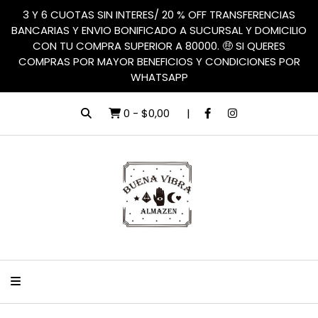
3 Y 6 CUOTAS SIN INTERES/ 20 % OFF TRANSFERENCIAS
BANCARIAS Y ENVIO BONIFICADO A SUCURSAL Y DOMICILIO
CON TU COMPRA SUPERIOR A 80000. 🤑 SI QUERES
COMPRAS POR MAYOR BENEFICIOS Y CONDICIONES POR
WHATSAPP
0
-
$0,00