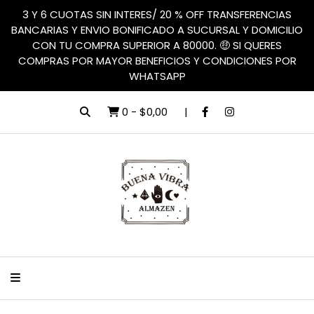
3 Y 6 CUOTAS SIN INTERES/ 20 % OFF TRANSFERENCIAS
BANCARIAS Y ENVIO BONIFICADO A SUCURSAL Y DOMICILIO
CON TU COMPRA SUPERIOR A 80000. 🤑 SI QUERES
COMPRAS POR MAYOR BENEFICIOS Y CONDICIONES POR
WHATSAPP
0
-
$0,00