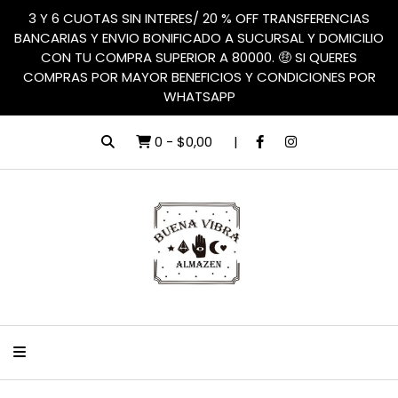
3 Y 6 CUOTAS SIN INTERES/ 20 % OFF TRANSFERENCIAS
BANCARIAS Y ENVIO BONIFICADO A SUCURSAL Y DOMICILIO
CON TU COMPRA SUPERIOR A 80000. 🤑 SI QUERES
COMPRAS POR MAYOR BENEFICIOS Y CONDICIONES POR
WHATSAPP
0
-
$0,00