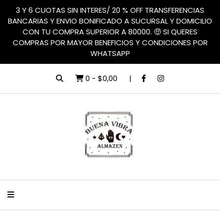
3 Y 6 CUOTAS SIN INTERES/ 20 % OFF TRANSFERENCIAS
BANCARIAS Y ENVIO BONIFICADO A SUCURSAL Y DOMICILIO
CON TU COMPRA SUPERIOR A 80000. 🤑 SI QUERES
COMPRAS POR MAYOR BENEFICIOS Y CONDICIONES POR
WHATSAPP
0
-
$0,00