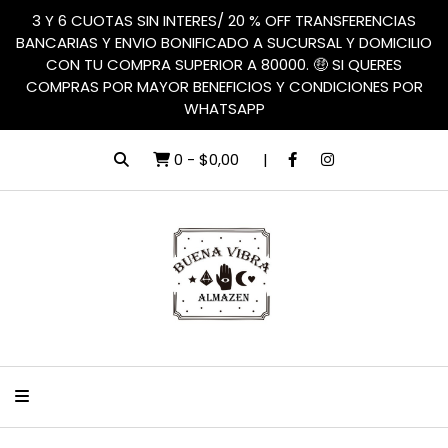
3 Y 6 CUOTAS SIN INTERES/ 20 % OFF TRANSFERENCIAS
BANCARIAS Y ENVIO BONIFICADO A SUCURSAL Y DOMICILIO
CON TU COMPRA SUPERIOR A 80000. 🤑 SI QUERES
COMPRAS POR MAYOR BENEFICIOS Y CONDICIONES POR
WHATSAPP
0
-
$0,00