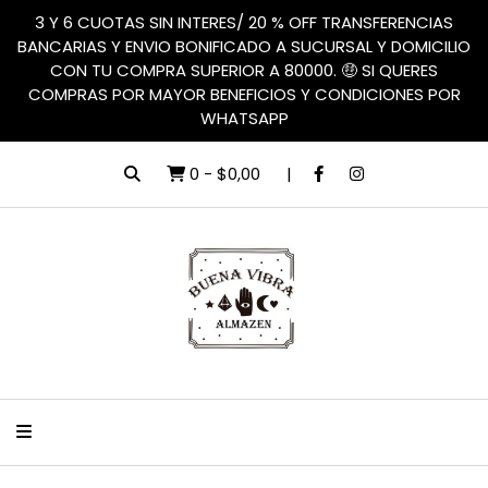
3 Y 6 CUOTAS SIN INTERES/ 20 % OFF TRANSFERENCIAS
BANCARIAS Y ENVIO BONIFICADO A SUCURSAL Y DOMICILIO
CON TU COMPRA SUPERIOR A 80000. 🤑 SI QUERES
COMPRAS POR MAYOR BENEFICIOS Y CONDICIONES POR
WHATSAPP
0
-
$0,00