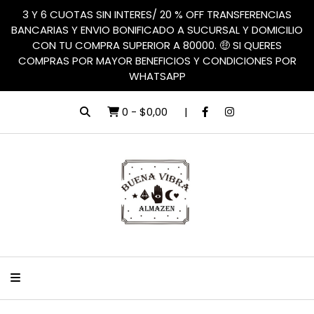
3 Y 6 CUOTAS SIN INTERES/ 20 % OFF TRANSFERENCIAS
BANCARIAS Y ENVIO BONIFICADO A SUCURSAL Y DOMICILIO
CON TU COMPRA SUPERIOR A 80000. 🤑 SI QUERES
COMPRAS POR MAYOR BENEFICIOS Y CONDICIONES POR
WHATSAPP
0
-
$0,00