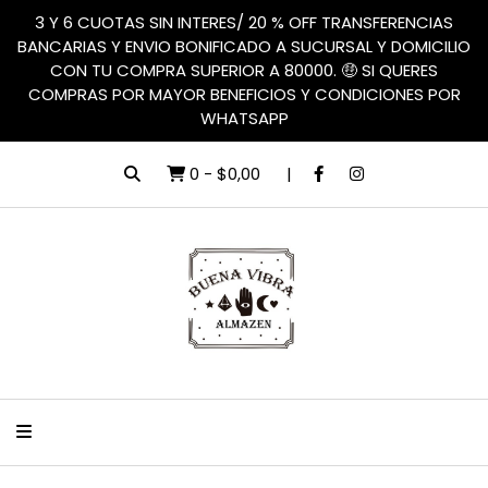
3 Y 6 CUOTAS SIN INTERES/ 20 % OFF TRANSFERENCIAS
BANCARIAS Y ENVIO BONIFICADO A SUCURSAL Y DOMICILIO
CON TU COMPRA SUPERIOR A 80000. 🤑 SI QUERES
COMPRAS POR MAYOR BENEFICIOS Y CONDICIONES POR
WHATSAPP
0
-
$0,00