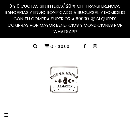
3 Y 6 CUOTAS SIN INTERES/ 20 % OFF TRANSFERENCIAS
BANCARIAS Y ENVIO BONIFICADO A SUCURSAL Y DOMICILIO
CON TU COMPRA SUPERIOR A 80000. 🤑 SI QUERES
COMPRAS POR MAYOR BENEFICIOS Y CONDICIONES POR
WHATSAPP
0
-
$0,00