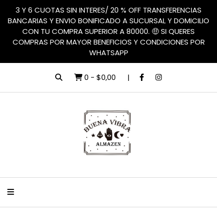
3 Y 6 CUOTAS SIN INTERES/ 20 % OFF TRANSFERENCIAS
BANCARIAS Y ENVIO BONIFICADO A SUCURSAL Y DOMICILIO
CON TU COMPRA SUPERIOR A 80000. 🤑 SI QUERES
COMPRAS POR MAYOR BENEFICIOS Y CONDICIONES POR
WHATSAPP
0
-
$0,00