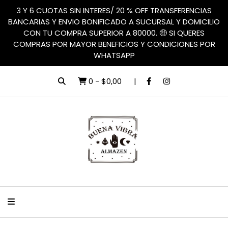
3 Y 6 CUOTAS SIN INTERES/ 20 % OFF TRANSFERENCIAS
BANCARIAS Y ENVIO BONIFICADO A SUCURSAL Y DOMICILIO
CON TU COMPRA SUPERIOR A 80000. 🤑 SI QUERES
COMPRAS POR MAYOR BENEFICIOS Y CONDICIONES POR
WHATSAPP
0
-
$0,00