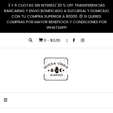
3 Y 6 CUOTAS SIN INTERES/ 20 % OFF TRANSFERENCIAS
BANCARIAS Y ENVIO BONIFICADO A SUCURSAL Y DOMICILIO
CON TU COMPRA SUPERIOR A 80000. 🤑 SI QUERES
COMPRAS POR MAYOR BENEFICIOS Y CONDICIONES POR
WHATSAPP
0
-
$0,00