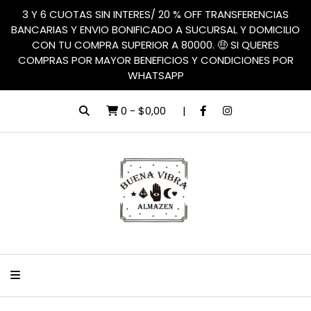
3 Y 6 CUOTAS SIN INTERES/ 20 % OFF TRANSFERENCIAS
BANCARIAS Y ENVIO BONIFICADO A SUCURSAL Y DOMICILIO
CON TU COMPRA SUPERIOR A 80000. 🤑 SI QUERES
COMPRAS POR MAYOR BENEFICIOS Y CONDICIONES POR
WHATSAPP
0
-
$0,00