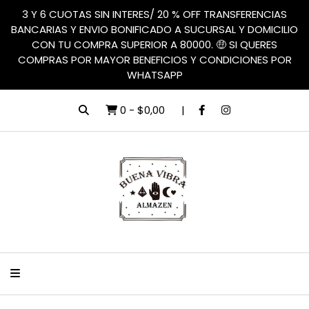
3 Y 6 CUOTAS SIN INTERES/ 20 % OFF TRANSFERENCIAS
BANCARIAS Y ENVIO BONIFICADO A SUCURSAL Y DOMICILIO
CON TU COMPRA SUPERIOR A 80000. 🤑 SI QUERES
COMPRAS POR MAYOR BENEFICIOS Y CONDICIONES POR
WHATSAPP
0
-
$0,00