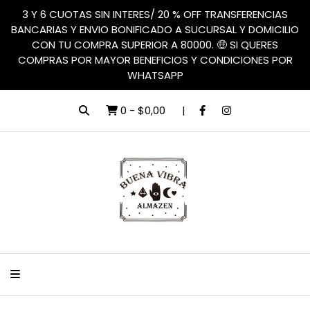
3 Y 6 CUOTAS SIN INTERES/ 20 % OFF TRANSFERENCIAS
BANCARIAS Y ENVIO BONIFICADO A SUCURSAL Y DOMICILIO
CON TU COMPRA SUPERIOR A 80000. 🤑 SI QUERES
COMPRAS POR MAYOR BENEFICIOS Y CONDICIONES POR
WHATSAPP
0
-
$0,00