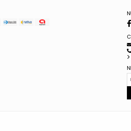
N
C
N