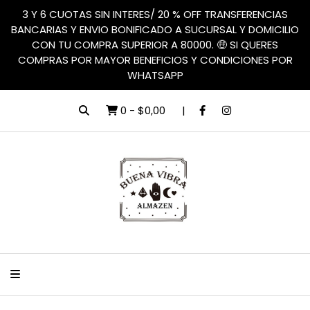
3 Y 6 CUOTAS SIN INTERES/ 20 % OFF TRANSFERENCIAS
BANCARIAS Y ENVIO BONIFICADO A SUCURSAL Y DOMICILIO
CON TU COMPRA SUPERIOR A 80000. 🤑 SI QUERES
COMPRAS POR MAYOR BENEFICIOS Y CONDICIONES POR
WHATSAPP
0
-
$0,00