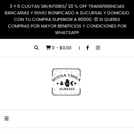
3 Y 6 CUOTAS SIN INTERES/ 20 % OFF TRANSFERENCIAS
BANCARIAS Y ENVIO BONIFICADO A SUCURSAL Y DOMICILIO
CON TU COMPRA SUPERIOR A 80000. 🤑 SI QUERES
COMPRAS POR MAYOR BENEFICIOS Y CONDICIONES POR
WHATSAPP
0
-
$0,00