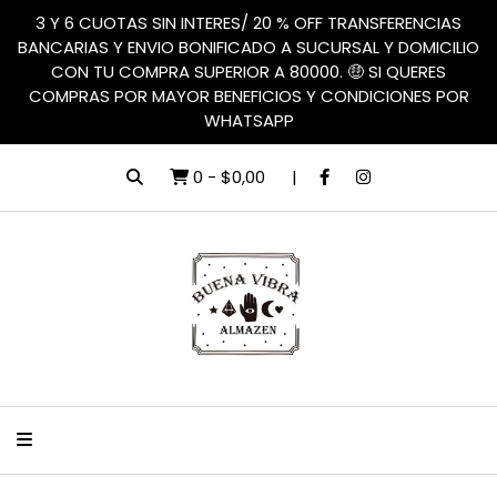
3 Y 6 CUOTAS SIN INTERES/ 20 % OFF TRANSFERENCIAS
BANCARIAS Y ENVIO BONIFICADO A SUCURSAL Y DOMICILIO
CON TU COMPRA SUPERIOR A 80000. 🤑 SI QUERES
COMPRAS POR MAYOR BENEFICIOS Y CONDICIONES POR
WHATSAPP
0
-
$0,00