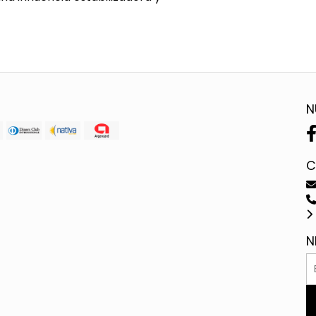
N
C
N