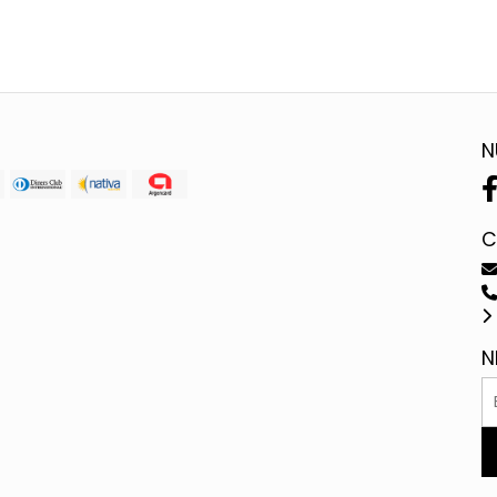
N
C
N