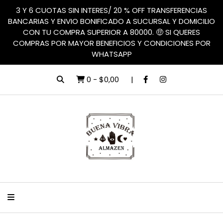
3 Y 6 CUOTAS SIN INTERES/ 20 % OFF TRANSFERENCIAS
BANCARIAS Y ENVIO BONIFICADO A SUCURSAL Y DOMICILIO
CON TU COMPRA SUPERIOR A 80000. 🤑 SI QUERES
COMPRAS POR MAYOR BENEFICIOS Y CONDICIONES POR
WHATSAPP
0
-
$0,00