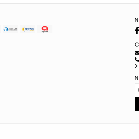
N
C
N