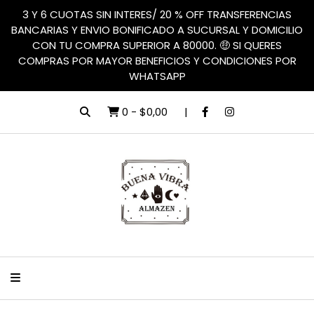
3 Y 6 CUOTAS SIN INTERES/ 20 % OFF TRANSFERENCIAS
BANCARIAS Y ENVIO BONIFICADO A SUCURSAL Y DOMICILIO
CON TU COMPRA SUPERIOR A 80000. 🤑 SI QUERES
COMPRAS POR MAYOR BENEFICIOS Y CONDICIONES POR
WHATSAPP
0
-
$0,00