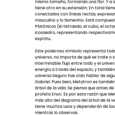
mismo tamaño, formando una flor. Y a s
tiene otro en su extensión. En total tien
conectados con líneas rectas, expresan
masculino y lo femenino. Está compuest
Platónicos (el tetraedo, el cubo, el oct
icosaedro, representando respectivament
espíritu.
Este poderoso símbolo representa todas
universo, no importa de qué se trate o s
interminable flujo entre todo y el univer
energía a través del espacio, y también 
universo.Seguro has oído hablar de al
Gabriel. Pues bien, Metatron es también 
árbol de la vida. Se piensa que antes de 
profeta Enoc. Es por esta razón que Met
más alto del diagrama del árbol de la v
tiene muchos usos y dependerán de los 
mientras lo observas.