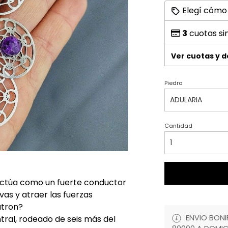
Elegí cómo
3
cuotas si
Ver cuotas y 
Piedra
Cantidad
actúa como un fuerte conductor
vas y atraer las fuerzas
atron?
ENVIO BONIF
tral, rodeado de seis más del