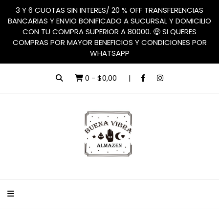
3 Y 6 CUOTAS SIN INTERES/ 20 % OFF TRANSFERENCIAS
BANCARIAS Y ENVIO BONIFICADO A SUCURSAL Y DOMICILIO
CON TU COMPRA SUPERIOR A 80000. 🤑 SI QUERES
COMPRAS POR MAYOR BENEFICIOS Y CONDICIONES POR
WHATSAPP
0
-
$0,00