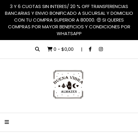
3 Y 6 CUOTAS SIN INTERES/ 20 % OFF TRANSFERENCIAS
BANCARIAS Y ENVIO BONIFICADO A SUCURSAL Y DOMICILIO
CON TU COMPRA SUPERIOR A 80000. 🤑 SI QUERES
COMPRAS POR MAYOR BENEFICIOS Y CONDICIONES POR
WHATSAPP
0
-
$0,00