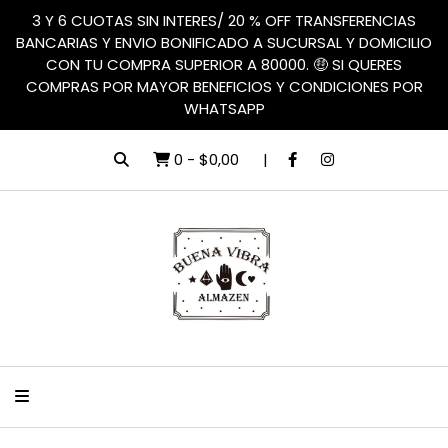
3 Y 6 CUOTAS SIN INTERES/ 20 % OFF TRANSFERENCIAS
BANCARIAS Y ENVIO BONIFICADO A SUCURSAL Y DOMICILIO
CON TU COMPRA SUPERIOR A 80000. 🤑 SI QUERES
COMPRAS POR MAYOR BENEFICIOS Y CONDICIONES POR
WHATSAPP
0
-
$0,00