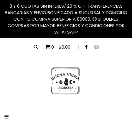
3 Y 6 CUOTAS SIN INTERES/ 20 % OFF TRANSFERENCIAS
BANCARIAS Y ENVIO BONIFICADO A SUCURSAL Y DOMICILIO
CON TU COMPRA SUPERIOR A 80000. 🤑 SI QUERES
COMPRAS POR MAYOR BENEFICIOS Y CONDICIONES POR
WHATSAPP
0
-
$0,00