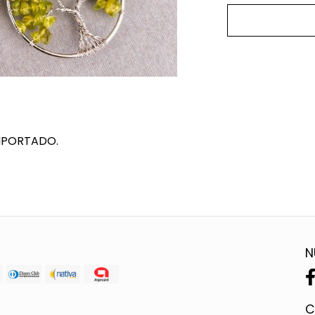
IMPORTADO.
N
C