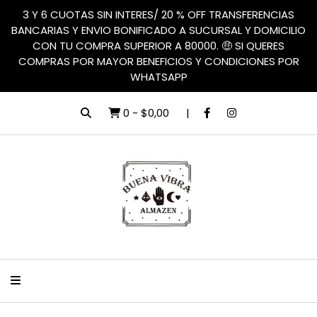
3 Y 6 CUOTAS SIN INTERES/ 20 % OFF TRANSFERENCIAS
BANCARIAS Y ENVIO BONIFICADO A SUCURSAL Y DOMICILIO
CON TU COMPRA SUPERIOR A 80000. 🤑 SI QUERES
COMPRAS POR MAYOR BENEFICIOS Y CONDICIONES POR
WHATSAPP
0
-
$0,00