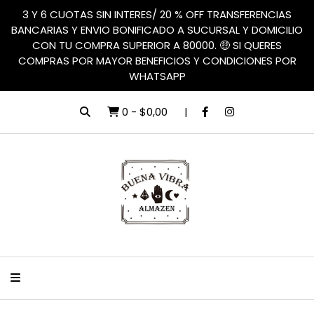
3 Y 6 CUOTAS SIN INTERES/ 20 % OFF TRANSFERENCIAS
BANCARIAS Y ENVIO BONIFICADO A SUCURSAL Y DOMICILIO
CON TU COMPRA SUPERIOR A 80000. 🤑 SI QUERES
COMPRAS POR MAYOR BENEFICIOS Y CONDICIONES POR
WHATSAPP
0
-
$0,00