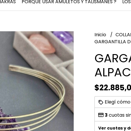
HAKRAS
PORQUÉ USAR AMULETOS Y TALISMANES ?
LOS
Inicio
COLLA
GARGANTILLA D
GARGA
ALPAC
$22.885,
Elegí cómo
3
cuotas si
Ver cuotas y 