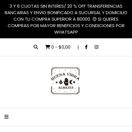
3 Y 6 CUOTAS SIN INTERES/ 20 % OFF TRANSFERENCIAS
BANCARIAS Y ENVIO BONIFICADO A SUCURSAL Y DOMICILIO
CON TU COMPRA SUPERIOR A 80000. 🤑 SI QUERES
COMPRAS POR MAYOR BENEFICIOS Y CONDICIONES POR
WHATSAPP
0
-
$0,00