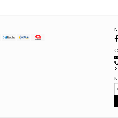
N
C
N