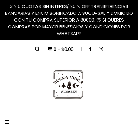
3 Y 6 CUOTAS SIN INTERES/ 20 % OFF TRANSFERENCIAS
BANCARIAS Y ENVIO BONIFICADO A SUCURSAL Y DOMICILIO
CON TU COMPRA SUPERIOR A 80000. 🤑 SI QUERES
COMPRAS POR MAYOR BENEFICIOS Y CONDICIONES POR
WHATSAPP
0
-
$0,00