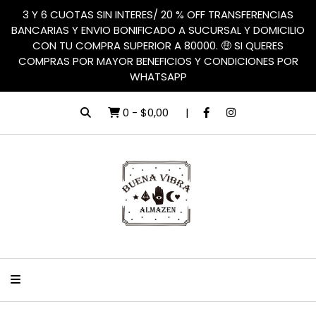
3 Y 6 CUOTAS SIN INTERES/ 20 % OFF TRANSFERENCIAS
BANCARIAS Y ENVIO BONIFICADO A SUCURSAL Y DOMICILIO
CON TU COMPRA SUPERIOR A 80000. 🤑 SI QUERES
COMPRAS POR MAYOR BENEFICIOS Y CONDICIONES POR
WHATSAPP
0
-
$0,00