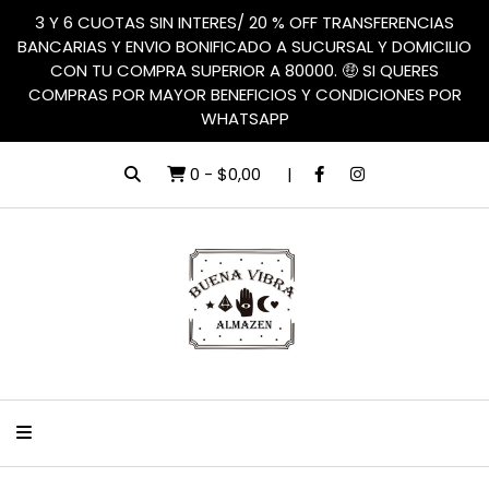
3 Y 6 CUOTAS SIN INTERES/ 20 % OFF TRANSFERENCIAS
BANCARIAS Y ENVIO BONIFICADO A SUCURSAL Y DOMICILIO
CON TU COMPRA SUPERIOR A 80000. 🤑 SI QUERES
COMPRAS POR MAYOR BENEFICIOS Y CONDICIONES POR
WHATSAPP
0
-
$0,00