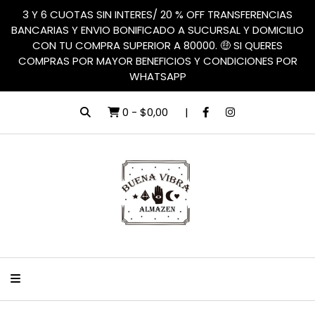
3 Y 6 CUOTAS SIN INTERES/ 20 % OFF TRANSFERENCIAS
BANCARIAS Y ENVIO BONIFICADO A SUCURSAL Y DOMICILIO
CON TU COMPRA SUPERIOR A 80000. 🤑 SI QUERES
COMPRAS POR MAYOR BENEFICIOS Y CONDICIONES POR
WHATSAPP
0
-
$0,00