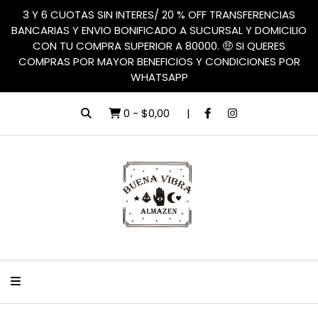
3 Y 6 CUOTAS SIN INTERES/ 20 % OFF TRANSFERENCIAS
BANCARIAS Y ENVIO BONIFICADO A SUCURSAL Y DOMICILIO
CON TU COMPRA SUPERIOR A 80000. 🤑 SI QUERES
COMPRAS POR MAYOR BENEFICIOS Y CONDICIONES POR
WHATSAPP
0
-
$0,00