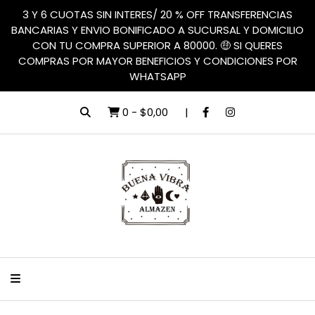
3 Y 6 CUOTAS SIN INTERES/ 20 % OFF TRANSFERENCIAS
BANCARIAS Y ENVIO BONIFICADO A SUCURSAL Y DOMICILIO
CON TU COMPRA SUPERIOR A 80000. 🤑 SI QUERES
COMPRAS POR MAYOR BENEFICIOS Y CONDICIONES POR
WHATSAPP
0
-
$0,00