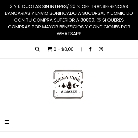
3 Y 6 CUOTAS SIN INTERES/ 20 % OFF TRANSFERENCIAS
BANCARIAS Y ENVIO BONIFICADO A SUCURSAL Y DOMICILIO
CON TU COMPRA SUPERIOR A 80000. 🤑 SI QUERES
COMPRAS POR MAYOR BENEFICIOS Y CONDICIONES POR
WHATSAPP
0
-
$0,00