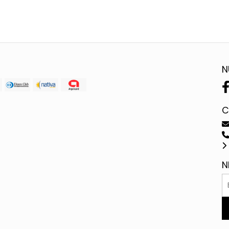
N
C
N