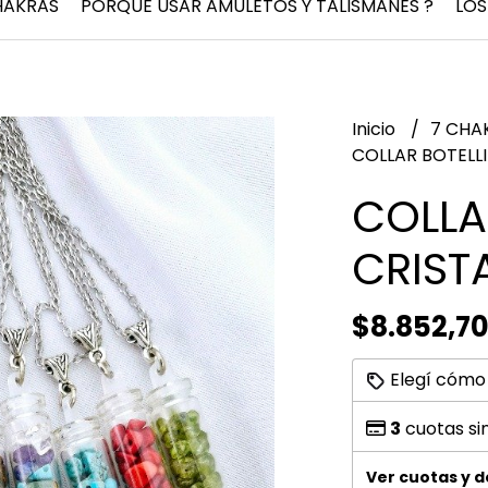
HAKRAS
PORQUÉ USAR AMULETOS Y TALISMANES ?
LOS
Inicio
7 CHA
COLLAR BOTELL
COLLA
CRIST
$8.852,7
Elegí cómo
3
cuotas si
Ver cuotas y 